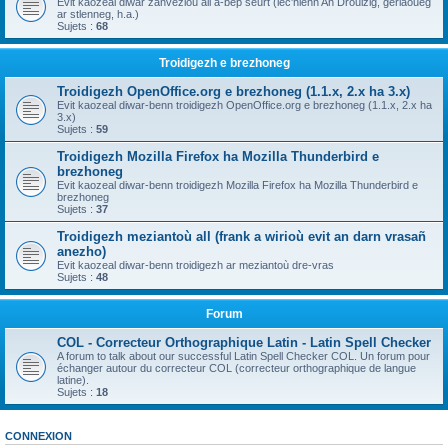
Evit kaozeal diwar zanvezioù all a-bep seurt (lec'hienn An Drouizig, geriaoueg
ar stlenneg, h.a.)
Sujets :
68
Troidigezh e brezhoneg
Troidigezh OpenOffice.org e brezhoneg (1.1.x, 2.x ha 3.x)
Evit kaozeal diwar-benn troidigezh OpenOffice.org e brezhoneg (1.1.x, 2.x ha
3.x)
Sujets :
59
Troidigezh Mozilla Firefox ha Mozilla Thunderbird e
brezhoneg
Evit kaozeal diwar-benn troidigezh Mozilla Firefox ha Mozilla Thunderbird e
brezhoneg
Sujets :
37
Troidigezh meziantoù all (frank a wirioù evit an darn vrasañ
anezho)
Evit kaozeal diwar-benn troidigezh ar meziantoù dre-vras
Sujets :
48
Forum
COL - Correcteur Orthographique Latin - Latin Spell Checker
A forum to talk about our successful Latin Spell Checker COL. Un forum pour
échanger autour du correcteur COL (correcteur orthographique de langue
latine).
Sujets :
18
CONNEXION