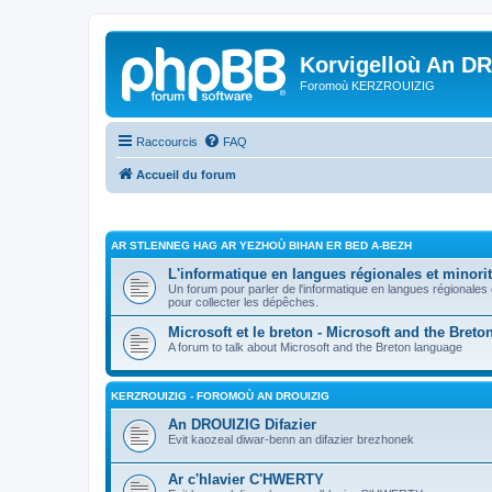
Korvigelloù An D
Foromoù KERZROUIZIG
Raccourcis
FAQ
Accueil du forum
AR STLENNEG HAG AR YEZHOÙ BIHAN ER BED A-BEZH
L'informatique en langues régionales et minorit
Un forum pour parler de l'informatique en langues régionales
pour collecter les dépêches.
Microsoft et le breton - Microsoft and the Bret
A forum to talk about Microsoft and the Breton language
KERZROUIZIG - FOROMOÙ AN DROUIZIG
An DROUIZIG Difazier
Evit kaozeal diwar-benn an difazier brezhonek
Ar c'hlavier C'HWERTY