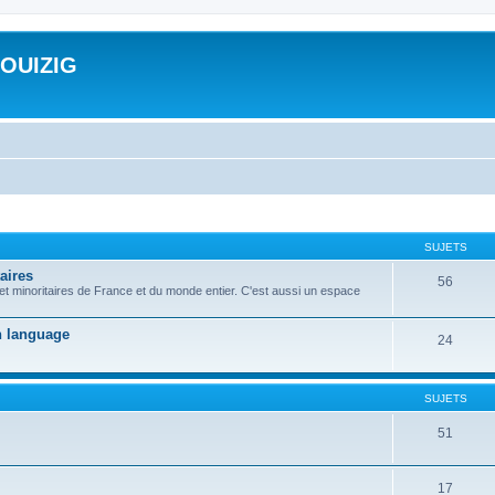
ROUIZIG
SUJETS
aires
56
 et minoritaires de France et du monde entier. C'est aussi un espace
on language
24
SUJETS
51
17