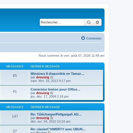
Rechercher
Recherche avancé
Connexion
Nous sommes le ven. août 07, 2026 11:48 am
MESSAGES
DERNIER MESSAGE
Windows 8 disponible en Tamaz…
65
C
par
drouizig
o
sam. févr. 16, 2013 9:17 pm
n
s
Correcteur breton pour Office…
41
u
C
par
drouizig
l
o
jeu. déc. 17, 2009 2:18 pm
t
n
e
s
r
u
MESSAGES
DERNIER MESSAGE
l
l
e
t
Re: Télécharger/Pellgargañ AD…
147
d
e
C
par
drouizig
e
r
o
dim. avr. 04, 2010 10:24 am
r
l
n
n
e
s
Re: clavierC'HWERTY avec UBUN…
i
37
d
u
C
par
Bastian