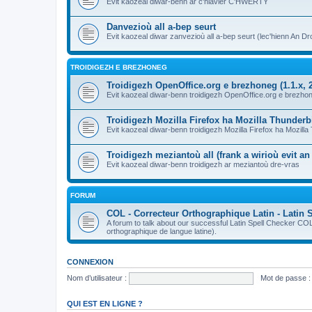
Evit kaozeal diwar-benn ar c'hlavier C'HWERTY
Danvezioù all a-bep seurt
Evit kaozeal diwar zanvezioù all a-bep seurt (lec'hienn An Dro
TROIDIGEZH E BREZHONEG
Troidigezh OpenOffice.org e brezhoneg (1.1.x, 2
Evit kaozeal diwar-benn troidigezh OpenOffice.org e brezhone
Troidigezh Mozilla Firefox ha Mozilla Thunder
Evit kaozeal diwar-benn troidigezh Mozilla Firefox ha Mozill
Troidigezh meziantoù all (frank a wirioù evit a
Evit kaozeal diwar-benn troidigezh ar meziantoù dre-vras
FORUM
COL - Correcteur Orthographique Latin - Latin 
A forum to talk about our successful Latin Spell Checker C
orthographique de langue latine).
CONNEXION
Nom d’utilisateur :
Mot de passe :
QUI EST EN LIGNE ?