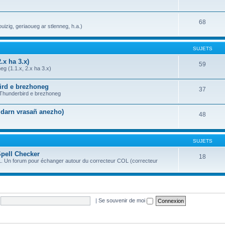
68
uizig, geriaoueg ar stlenneg, h.a.)
SUJETS
.x ha 3.x)
59
g (1.1.x, 2.x ha 3.x)
bird e brezhoneg
37
a Thunderbird e brezhoneg
n darn vrasañ anezho)
48
SUJETS
Spell Checker
18
OL. Un forum pour échanger autour du correcteur COL (correcteur
|
Se souvenir de moi