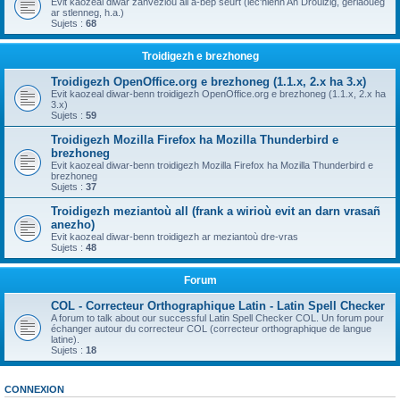
Evit kaozeal diwar zanvezioù all a-bep seurt (lec'hienn An Drouizig, geriaoueg
ar stlenneg, h.a.)
Sujets :
68
Troidigezh e brezhoneg
Troidigezh OpenOffice.org e brezhoneg (1.1.x, 2.x ha 3.x)
Evit kaozeal diwar-benn troidigezh OpenOffice.org e brezhoneg (1.1.x, 2.x ha
3.x)
Sujets :
59
Troidigezh Mozilla Firefox ha Mozilla Thunderbird e
brezhoneg
Evit kaozeal diwar-benn troidigezh Mozilla Firefox ha Mozilla Thunderbird e
brezhoneg
Sujets :
37
Troidigezh meziantoù all (frank a wirioù evit an darn vrasañ
anezho)
Evit kaozeal diwar-benn troidigezh ar meziantoù dre-vras
Sujets :
48
Forum
COL - Correcteur Orthographique Latin - Latin Spell Checker
A forum to talk about our successful Latin Spell Checker COL. Un forum pour
échanger autour du correcteur COL (correcteur orthographique de langue
latine).
Sujets :
18
CONNEXION