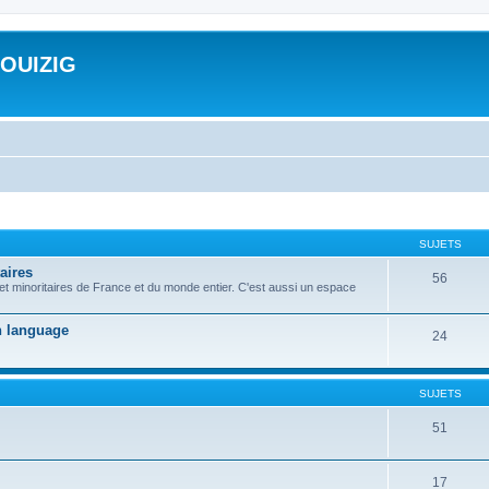
ROUIZIG
SUJETS
aires
56
 et minoritaires de France et du monde entier. C'est aussi un espace
on language
24
SUJETS
51
17