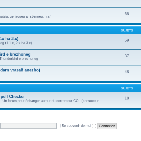
68
uizig, geriaoueg ar stlenneg, h.a.)
SUJETS
.x ha 3.x)
59
g (1.1.x, 2.x ha 3.x)
bird e brezhoneg
37
a Thunderbird e brezhoneg
n darn vrasañ anezho)
48
SUJETS
Spell Checker
18
OL. Un forum pour échanger autour du correcteur COL (correcteur
|
Se souvenir de moi