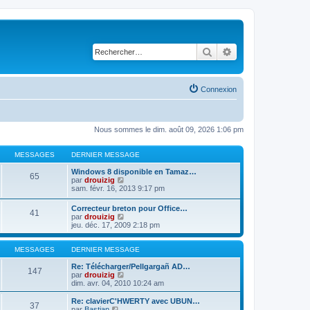
Rechercher
Recherche avancé
Connexion
Nous sommes le dim. août 09, 2026 1:06 pm
MESSAGES
DERNIER MESSAGE
Windows 8 disponible en Tamaz…
65
C
par
drouizig
o
sam. févr. 16, 2013 9:17 pm
n
s
Correcteur breton pour Office…
41
u
C
par
drouizig
l
o
jeu. déc. 17, 2009 2:18 pm
t
n
e
s
r
u
MESSAGES
DERNIER MESSAGE
l
l
e
t
Re: Télécharger/Pellgargañ AD…
147
d
e
C
par
drouizig
e
r
o
dim. avr. 04, 2010 10:24 am
r
l
n
n
e
s
Re: clavierC'HWERTY avec UBUN…
i
37
d
u
C
par
Bastian