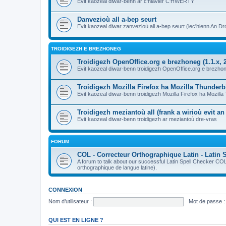
Evit kaozeal diwar-benn ar c'hlavier C'HWERTY
Danvezioù all a-bep seurt
Evit kaozeal diwar zanvezioù all a-bep seurt (lec'hienn An Dro
TROIDIGEZH E BREZHONEG
Troidigezh OpenOffice.org e brezhoneg (1.1.x, 2
Evit kaozeal diwar-benn troidigezh OpenOffice.org e brezhone
Troidigezh Mozilla Firefox ha Mozilla Thunder
Evit kaozeal diwar-benn troidigezh Mozilla Firefox ha Mozill
Troidigezh meziantoù all (frank a wirioù evit a
Evit kaozeal diwar-benn troidigezh ar meziantoù dre-vras
FORUM
COL - Correcteur Orthographique Latin - Latin 
A forum to talk about our successful Latin Spell Checker C
orthographique de langue latine).
CONNEXION
Nom d’utilisateur :
Mot de passe :
QUI EST EN LIGNE ?