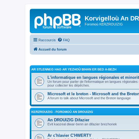
Korvigelloù An D
Foromoù KERZROUIZIG
Raccourcis
FAQ
Accueil du forum
AR STLENNEG HAG AR YEZHOÙ BIHAN ER BED A-BEZH
L'informatique en langues régionales et minorit
Un forum pour parler de l'informatique en langues régionales
pour collecter les dépêches.
Microsoft et le breton - Microsoft and the Bret
A forum to talk about Microsoft and the Breton language
KERZROUIZIG - FOROMOÙ AN DROUIZIG
An DROUIZIG Difazier
Evit kaozeal diwar-benn an difazier brezhonek
Ar c'hlavier C'HWERTY