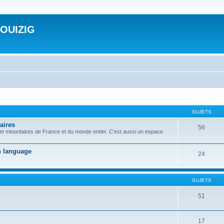
ROUIZIG
SUJETS
aires
56
 et minoritaires de France et du monde entier. C'est aussi un espace
on language
24
SUJETS
51
17