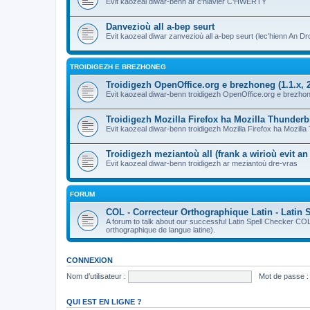
Evit kaozeal diwar-benn ar c'hlavier C'HWERTY
Danvezioù all a-bep seurt
Evit kaozeal diwar zanvezioù all a-bep seurt (lec'hienn An Dro
TROIDIGEZH E BREZHONEG
Troidigezh OpenOffice.org e brezhoneg (1.1.x, 2
Evit kaozeal diwar-benn troidigezh OpenOffice.org e brezhone
Troidigezh Mozilla Firefox ha Mozilla Thunder
Evit kaozeal diwar-benn troidigezh Mozilla Firefox ha Mozill
Troidigezh meziantoù all (frank a wirioù evit a
Evit kaozeal diwar-benn troidigezh ar meziantoù dre-vras
FORUM
COL - Correcteur Orthographique Latin - Latin 
A forum to talk about our successful Latin Spell Checker C
orthographique de langue latine).
CONNEXION
Nom d’utilisateur :
Mot de passe :
QUI EST EN LIGNE ?