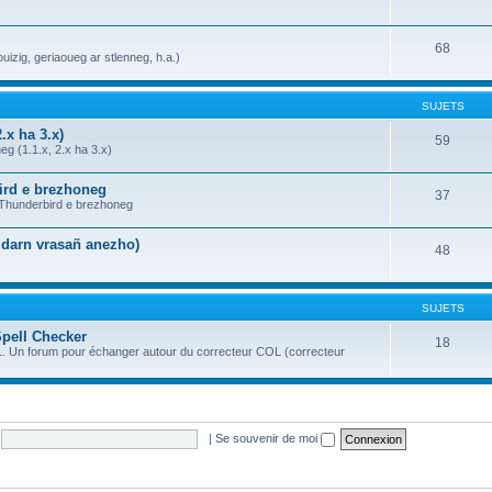
68
uizig, geriaoueg ar stlenneg, h.a.)
SUJETS
.x ha 3.x)
59
g (1.1.x, 2.x ha 3.x)
bird e brezhoneg
37
a Thunderbird e brezhoneg
n darn vrasañ anezho)
48
SUJETS
Spell Checker
18
OL. Un forum pour échanger autour du correcteur COL (correcteur
|
Se souvenir de moi