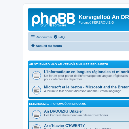
Korvigelloù An D
Foromoù KERZROUIZIG
Raccourcis
FAQ
Accueil du forum
AR STLENNEG HAG AR YEZHOÙ BIHAN ER BED A-BEZH
L'informatique en langues régionales et minorit
Un forum pour parler de l'informatique en langues régionales
pour collecter les dépêches.
Microsoft et le breton - Microsoft and the Bret
A forum to talk about Microsoft and the Breton language
KERZROUIZIG - FOROMOÙ AN DROUIZIG
An DROUIZIG Difazier
Evit kaozeal diwar-benn an difazier brezhonek
Ar c'hlavier C'HWERTY