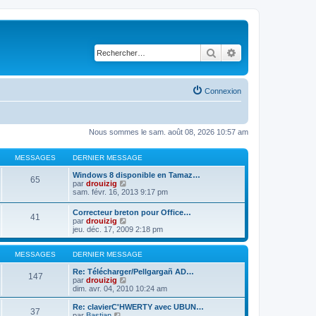
Rechercher
Recherche avancé
Connexion
Nous sommes le sam. août 08, 2026 10:57 am
MESSAGES
DERNIER MESSAGE
Windows 8 disponible en Tamaz…
65
C
par
drouizig
o
sam. févr. 16, 2013 9:17 pm
n
s
Correcteur breton pour Office…
41
u
C
par
drouizig
l
o
jeu. déc. 17, 2009 2:18 pm
t
n
e
s
r
u
MESSAGES
DERNIER MESSAGE
l
l
e
t
Re: Télécharger/Pellgargañ AD…
147
d
e
C
par
drouizig
e
r
o
dim. avr. 04, 2010 10:24 am
r
l
n
n
e
s
Re: clavierC'HWERTY avec UBUN…
i
37
d
u
C
par
Bastian