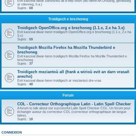
Evit kaozeal diwar zanvezioù all a-bep seurt (lec'hienn An Drouizig, geriaoueg
ar stlenneg, h.a.)
Sujets :
68
Troidigezh e brezhoneg
Troidigezh OpenOffice.org e brezhoneg (1.1.x, 2.x ha 3.x)
Evit kaozeal diwar-benn troidigezh OpenOffice.org e brezhoneg (1.1.x, 2.x ha
3.x)
Sujets :
59
Troidigezh Mozilla Firefox ha Mozilla Thunderbird e
brezhoneg
Evit kaozeal diwar-benn troidigezh Mozilla Firefox ha Mozilla Thunderbird e
brezhoneg
Sujets :
37
Troidigezh meziantoù all (frank a wirioù evit an darn vrasañ
anezho)
Evit kaozeal diwar-benn troidigezh ar meziantoù dre-vras
Sujets :
48
Forum
COL - Correcteur Orthographique Latin - Latin Spell Checker
A forum to talk about our successful Latin Spell Checker COL. Un forum pour
échanger autour du correcteur COL (correcteur orthographique de langue
latine).
Sujets :
18
CONNEXION