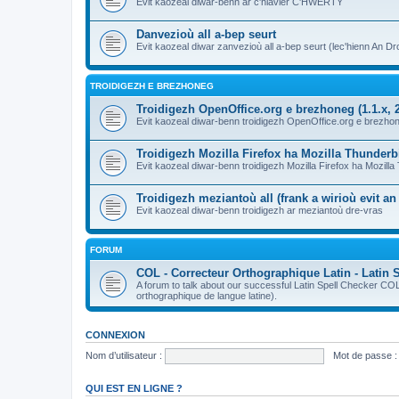
Evit kaozeal diwar-benn ar c'hlavier C'HWERTY
Danvezioù all a-bep seurt
Evit kaozeal diwar zanvezioù all a-bep seurt (lec'hienn An Dro
TROIDIGEZH E BREZHONEG
Troidigezh OpenOffice.org e brezhoneg (1.1.x, 2
Evit kaozeal diwar-benn troidigezh OpenOffice.org e brezhone
Troidigezh Mozilla Firefox ha Mozilla Thunder
Evit kaozeal diwar-benn troidigezh Mozilla Firefox ha Mozill
Troidigezh meziantoù all (frank a wirioù evit a
Evit kaozeal diwar-benn troidigezh ar meziantoù dre-vras
FORUM
COL - Correcteur Orthographique Latin - Latin 
A forum to talk about our successful Latin Spell Checker C
orthographique de langue latine).
CONNEXION
Nom d’utilisateur :
Mot de passe :
QUI EST EN LIGNE ?