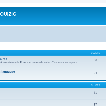
ROUIZIG
SUJETS
aires
56
 et minoritaires de France et du monde entier. C'est aussi un espace
on language
24
SUJETS
51
17