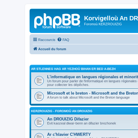
Korvigelloù An D
Foromoù KERZROUIZIG
Raccourcis
FAQ
Accueil du forum
AR STLENNEG HAG AR YEZHOÙ BIHAN ER BED A-BEZH
L'informatique en langues régionales et minorit
Un forum pour parler de l'informatique en langues régionales
pour collecter les dépêches.
Microsoft et le breton - Microsoft and the Bret
A forum to talk about Microsoft and the Breton language
KERZROUIZIG - FOROMOÙ AN DROUIZIG
An DROUIZIG Difazier
Evit kaozeal diwar-benn an difazier brezhonek
Ar c'hlavier C'HWERTY