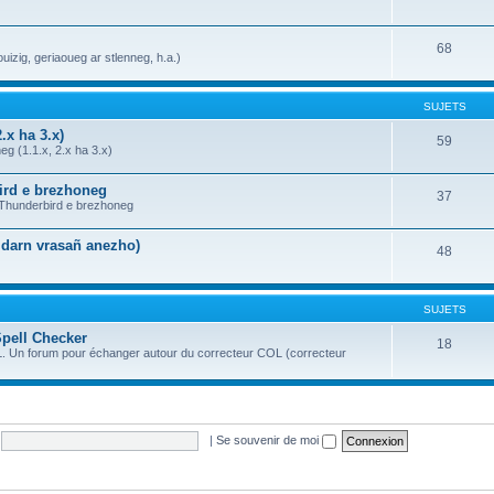
68
uizig, geriaoueg ar stlenneg, h.a.)
SUJETS
.x ha 3.x)
59
g (1.1.x, 2.x ha 3.x)
bird e brezhoneg
37
a Thunderbird e brezhoneg
n darn vrasañ anezho)
48
SUJETS
Spell Checker
18
OL. Un forum pour échanger autour du correcteur COL (correcteur
|
Se souvenir de moi