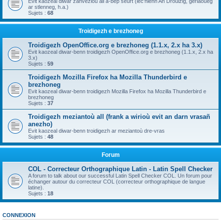
Evit kaozeal diwar zanvezioù all a-bep seurt (lec'hienn An Drouizig, geriaoueg
ar stlenneg, h.a.)
Sujets :
68
Troidigezh e brezhoneg
Troidigezh OpenOffice.org e brezhoneg (1.1.x, 2.x ha 3.x)
Evit kaozeal diwar-benn troidigezh OpenOffice.org e brezhoneg (1.1.x, 2.x ha
3.x)
Sujets :
59
Troidigezh Mozilla Firefox ha Mozilla Thunderbird e
brezhoneg
Evit kaozeal diwar-benn troidigezh Mozilla Firefox ha Mozilla Thunderbird e
brezhoneg
Sujets :
37
Troidigezh meziantoù all (frank a wirioù evit an darn vrasañ
anezho)
Evit kaozeal diwar-benn troidigezh ar meziantoù dre-vras
Sujets :
48
Forum
COL - Correcteur Orthographique Latin - Latin Spell Checker
A forum to talk about our successful Latin Spell Checker COL. Un forum pour
échanger autour du correcteur COL (correcteur orthographique de langue
latine).
Sujets :
18
CONNEXION