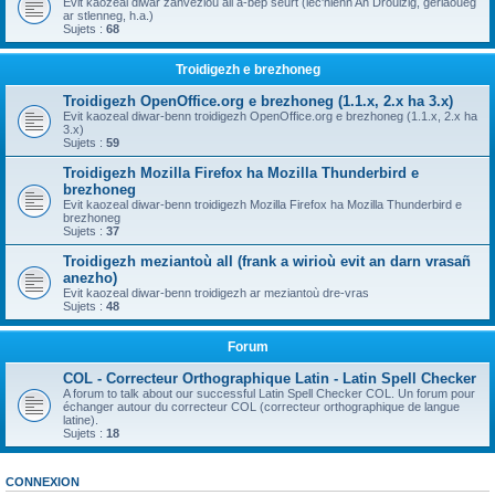
Evit kaozeal diwar zanvezioù all a-bep seurt (lec'hienn An Drouizig, geriaoueg
ar stlenneg, h.a.)
Sujets :
68
Troidigezh e brezhoneg
Troidigezh OpenOffice.org e brezhoneg (1.1.x, 2.x ha 3.x)
Evit kaozeal diwar-benn troidigezh OpenOffice.org e brezhoneg (1.1.x, 2.x ha
3.x)
Sujets :
59
Troidigezh Mozilla Firefox ha Mozilla Thunderbird e
brezhoneg
Evit kaozeal diwar-benn troidigezh Mozilla Firefox ha Mozilla Thunderbird e
brezhoneg
Sujets :
37
Troidigezh meziantoù all (frank a wirioù evit an darn vrasañ
anezho)
Evit kaozeal diwar-benn troidigezh ar meziantoù dre-vras
Sujets :
48
Forum
COL - Correcteur Orthographique Latin - Latin Spell Checker
A forum to talk about our successful Latin Spell Checker COL. Un forum pour
échanger autour du correcteur COL (correcteur orthographique de langue
latine).
Sujets :
18
CONNEXION