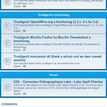
Evit kaozeal diwar zanvezioù all a-bep seurt (lec'hienn An Drouizig, geriaoueg
ar stlenneg, h.a.)
Sujets :
68
Troidigezh e brezhoneg
Troidigezh OpenOffice.org e brezhoneg (1.1.x, 2.x ha 3.x)
Evit kaozeal diwar-benn troidigezh OpenOffice.org e brezhoneg (1.1.x, 2.x ha
3.x)
Sujets :
59
Troidigezh Mozilla Firefox ha Mozilla Thunderbird e
brezhoneg
Evit kaozeal diwar-benn troidigezh Mozilla Firefox ha Mozilla Thunderbird e
brezhoneg
Sujets :
37
Troidigezh meziantoù all (frank a wirioù evit an darn vrasañ
anezho)
Evit kaozeal diwar-benn troidigezh ar meziantoù dre-vras
Sujets :
48
Forum
COL - Correcteur Orthographique Latin - Latin Spell Checker
A forum to talk about our successful Latin Spell Checker COL. Un forum pour
échanger autour du correcteur COL (correcteur orthographique de langue
latine).
Sujets :
18
CONNEXION