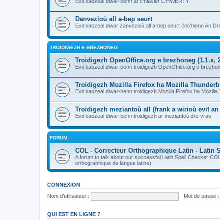
Evit kaozeal diwar-benn ar c'hlavier C'HWERTY
Danvezioù all a-bep seurt
Evit kaozeal diwar zanvezioù all a-bep seurt (lec'hienn An Dro
TROIDIGEZH E BREZHONEG
Troidigezh OpenOffice.org e brezhoneg (1.1.x, 2
Evit kaozeal diwar-benn troidigezh OpenOffice.org e brezhone
Troidigezh Mozilla Firefox ha Mozilla Thunder
Evit kaozeal diwar-benn troidigezh Mozilla Firefox ha Mozill
Troidigezh meziantoù all (frank a wirioù evit a
Evit kaozeal diwar-benn troidigezh ar meziantoù dre-vras
FORUM
COL - Correcteur Orthographique Latin - Latin 
A forum to talk about our successful Latin Spell Checker C
orthographique de langue latine).
CONNEXION
Nom d’utilisateur :
Mot de passe :
QUI EST EN LIGNE ?