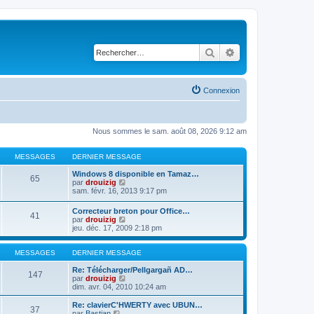
Rechercher
Recherche avancé
Connexion
Nous sommes le sam. août 08, 2026 9:12 am
MESSAGES
DERNIER MESSAGE
Windows 8 disponible en Tamaz…
65
C
par
drouizig
o
sam. févr. 16, 2013 9:17 pm
n
s
Correcteur breton pour Office…
41
u
C
par
drouizig
l
o
jeu. déc. 17, 2009 2:18 pm
t
n
e
s
r
u
MESSAGES
DERNIER MESSAGE
l
l
e
t
Re: Télécharger/Pellgargañ AD…
147
d
e
C
par
drouizig
e
r
o
dim. avr. 04, 2010 10:24 am
r
l
n
n
e
s
Re: clavierC'HWERTY avec UBUN…
i
37
d
u
C
par
Bastian