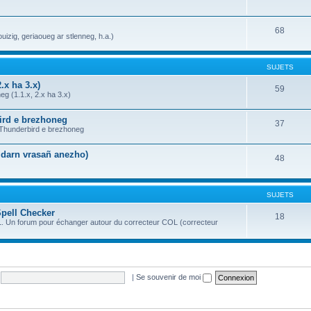
68
uizig, geriaoueg ar stlenneg, h.a.)
SUJETS
.x ha 3.x)
59
g (1.1.x, 2.x ha 3.x)
bird e brezhoneg
37
a Thunderbird e brezhoneg
n darn vrasañ anezho)
48
SUJETS
Spell Checker
18
OL. Un forum pour échanger autour du correcteur COL (correcteur
|
Se souvenir de moi