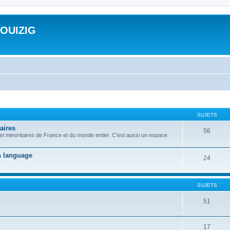
ROUIZIG
SUJETS
aires
56
 et minoritaires de France et du monde entier. C'est aussi un espace
on language
24
SUJETS
51
17