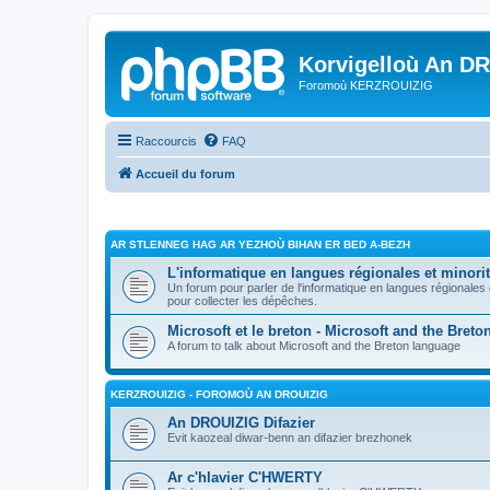
Korvigelloù An D
Foromoù KERZROUIZIG
Raccourcis
FAQ
Accueil du forum
AR STLENNEG HAG AR YEZHOÙ BIHAN ER BED A-BEZH
L'informatique en langues régionales et minorit
Un forum pour parler de l'informatique en langues régionales
pour collecter les dépêches.
Microsoft et le breton - Microsoft and the Bret
A forum to talk about Microsoft and the Breton language
KERZROUIZIG - FOROMOÙ AN DROUIZIG
An DROUIZIG Difazier
Evit kaozeal diwar-benn an difazier brezhonek
Ar c'hlavier C'HWERTY