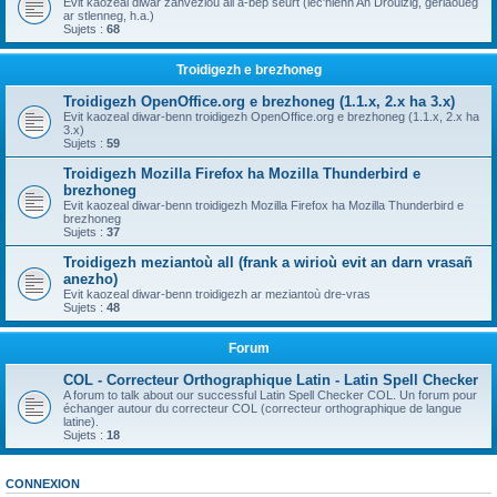
Evit kaozeal diwar zanvezioù all a-bep seurt (lec'hienn An Drouizig, geriaoueg
ar stlenneg, h.a.)
Sujets :
68
Troidigezh e brezhoneg
Troidigezh OpenOffice.org e brezhoneg (1.1.x, 2.x ha 3.x)
Evit kaozeal diwar-benn troidigezh OpenOffice.org e brezhoneg (1.1.x, 2.x ha
3.x)
Sujets :
59
Troidigezh Mozilla Firefox ha Mozilla Thunderbird e
brezhoneg
Evit kaozeal diwar-benn troidigezh Mozilla Firefox ha Mozilla Thunderbird e
brezhoneg
Sujets :
37
Troidigezh meziantoù all (frank a wirioù evit an darn vrasañ
anezho)
Evit kaozeal diwar-benn troidigezh ar meziantoù dre-vras
Sujets :
48
Forum
COL - Correcteur Orthographique Latin - Latin Spell Checker
A forum to talk about our successful Latin Spell Checker COL. Un forum pour
échanger autour du correcteur COL (correcteur orthographique de langue
latine).
Sujets :
18
CONNEXION