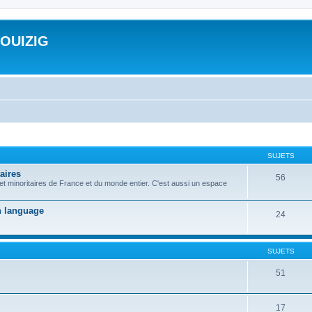
ROUIZIG
SUJETS
aires
56
 et minoritaires de France et du monde entier. C'est aussi un espace
on language
24
SUJETS
51
17