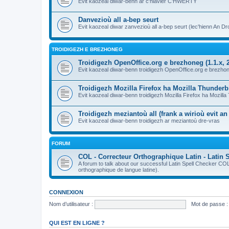
Evit kaozeal diwar-benn ar c'hlavier C'HWERTY
Danvezioù all a-bep seurt
Evit kaozeal diwar zanvezioù all a-bep seurt (lec'hienn An Dro
TROIDIGEZH E BREZHONEG
Troidigezh OpenOffice.org e brezhoneg (1.1.x, 2
Evit kaozeal diwar-benn troidigezh OpenOffice.org e brezhone
Troidigezh Mozilla Firefox ha Mozilla Thunder
Evit kaozeal diwar-benn troidigezh Mozilla Firefox ha Mozill
Troidigezh meziantoù all (frank a wirioù evit a
Evit kaozeal diwar-benn troidigezh ar meziantoù dre-vras
FORUM
COL - Correcteur Orthographique Latin - Latin 
A forum to talk about our successful Latin Spell Checker C
orthographique de langue latine).
CONNEXION
Nom d’utilisateur :
Mot de passe :
QUI EST EN LIGNE ?