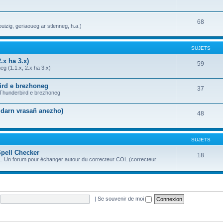
68
uizig, geriaoueg ar stlenneg, h.a.)
SUJETS
.x ha 3.x)
59
g (1.1.x, 2.x ha 3.x)
bird e brezhoneg
37
a Thunderbird e brezhoneg
n darn vrasañ anezho)
48
SUJETS
Spell Checker
18
OL. Un forum pour échanger autour du correcteur COL (correcteur
|
Se souvenir de moi