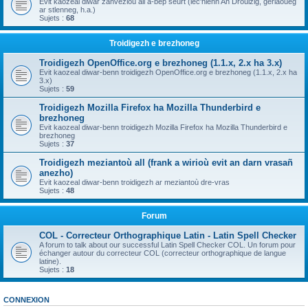
Evit kaozeal diwar zanvezioù all a-bep seurt (lec'hienn An Drouizig, geriaoueg
ar stlenneg, h.a.)
Sujets :
68
Troidigezh e brezhoneg
Troidigezh OpenOffice.org e brezhoneg (1.1.x, 2.x ha 3.x)
Evit kaozeal diwar-benn troidigezh OpenOffice.org e brezhoneg (1.1.x, 2.x ha
3.x)
Sujets :
59
Troidigezh Mozilla Firefox ha Mozilla Thunderbird e
brezhoneg
Evit kaozeal diwar-benn troidigezh Mozilla Firefox ha Mozilla Thunderbird e
brezhoneg
Sujets :
37
Troidigezh meziantoù all (frank a wirioù evit an darn vrasañ
anezho)
Evit kaozeal diwar-benn troidigezh ar meziantoù dre-vras
Sujets :
48
Forum
COL - Correcteur Orthographique Latin - Latin Spell Checker
A forum to talk about our successful Latin Spell Checker COL. Un forum pour
échanger autour du correcteur COL (correcteur orthographique de langue
latine).
Sujets :
18
CONNEXION