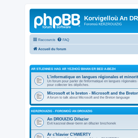
Korvigelloù An D
Foromoù KERZROUIZIG
Raccourcis
FAQ
Accueil du forum
AR STLENNEG HAG AR YEZHOÙ BIHAN ER BED A-BEZH
L'informatique en langues régionales et minorit
Un forum pour parler de l'informatique en langues régionales
pour collecter les dépêches.
Microsoft et le breton - Microsoft and the Bret
A forum to talk about Microsoft and the Breton language
KERZROUIZIG - FOROMOÙ AN DROUIZIG
An DROUIZIG Difazier
Evit kaozeal diwar-benn an difazier brezhonek
Ar c'hlavier C'HWERTY