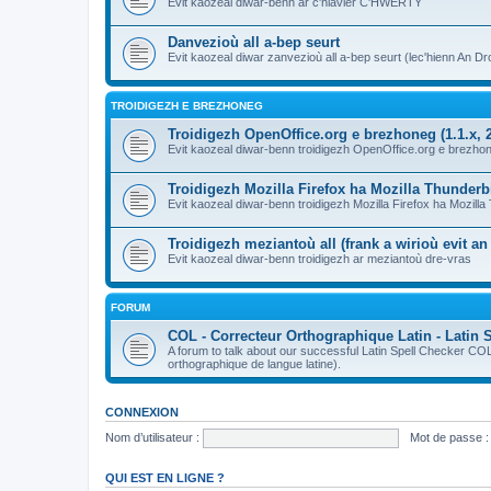
Evit kaozeal diwar-benn ar c'hlavier C'HWERTY
Danvezioù all a-bep seurt
Evit kaozeal diwar zanvezioù all a-bep seurt (lec'hienn An Dro
TROIDIGEZH E BREZHONEG
Troidigezh OpenOffice.org e brezhoneg (1.1.x, 2
Evit kaozeal diwar-benn troidigezh OpenOffice.org e brezhone
Troidigezh Mozilla Firefox ha Mozilla Thunder
Evit kaozeal diwar-benn troidigezh Mozilla Firefox ha Mozill
Troidigezh meziantoù all (frank a wirioù evit a
Evit kaozeal diwar-benn troidigezh ar meziantoù dre-vras
FORUM
COL - Correcteur Orthographique Latin - Latin 
A forum to talk about our successful Latin Spell Checker C
orthographique de langue latine).
CONNEXION
Nom d’utilisateur :
Mot de passe :
QUI EST EN LIGNE ?