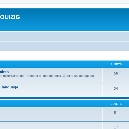
ROUIZIG
SUJETS
aires
56
 et minoritaires de France et du monde entier. C'est aussi un espace
on language
24
SUJETS
51
17