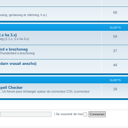
68
uizig, geriaoueg ar stlenneg, h.a.)
SUJETS
.x ha 3.x)
59
g (1.1.x, 2.x ha 3.x)
bird e brezhoneg
37
a Thunderbird e brezhoneg
n darn vrasañ anezho)
48
SUJETS
Spell Checker
18
OL. Un forum pour échanger autour du correcteur COL (correcteur
|
Se souvenir de moi