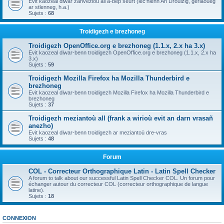
Evit kaozeal diwar zanvezioù all a-bep seurt (lec'hienn An Drouizig, geriaoueg
ar stlenneg, h.a.)
Sujets :
68
Troidigezh e brezhoneg
Troidigezh OpenOffice.org e brezhoneg (1.1.x, 2.x ha 3.x)
Evit kaozeal diwar-benn troidigezh OpenOffice.org e brezhoneg (1.1.x, 2.x ha
3.x)
Sujets :
59
Troidigezh Mozilla Firefox ha Mozilla Thunderbird e
brezhoneg
Evit kaozeal diwar-benn troidigezh Mozilla Firefox ha Mozilla Thunderbird e
brezhoneg
Sujets :
37
Troidigezh meziantoù all (frank a wirioù evit an darn vrasañ
anezho)
Evit kaozeal diwar-benn troidigezh ar meziantoù dre-vras
Sujets :
48
Forum
COL - Correcteur Orthographique Latin - Latin Spell Checker
A forum to talk about our successful Latin Spell Checker COL. Un forum pour
échanger autour du correcteur COL (correcteur orthographique de langue
latine).
Sujets :
18
CONNEXION