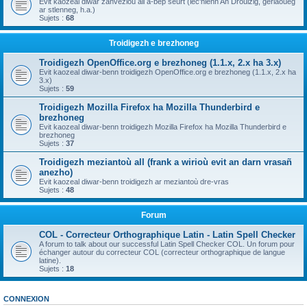
Evit kaozeal diwar zanvezioù all a-bep seurt (lec'hienn An Drouizig, geriaoueg
ar stlenneg, h.a.)
Sujets :
68
Troidigezh e brezhoneg
Troidigezh OpenOffice.org e brezhoneg (1.1.x, 2.x ha 3.x)
Evit kaozeal diwar-benn troidigezh OpenOffice.org e brezhoneg (1.1.x, 2.x ha
3.x)
Sujets :
59
Troidigezh Mozilla Firefox ha Mozilla Thunderbird e
brezhoneg
Evit kaozeal diwar-benn troidigezh Mozilla Firefox ha Mozilla Thunderbird e
brezhoneg
Sujets :
37
Troidigezh meziantoù all (frank a wirioù evit an darn vrasañ
anezho)
Evit kaozeal diwar-benn troidigezh ar meziantoù dre-vras
Sujets :
48
Forum
COL - Correcteur Orthographique Latin - Latin Spell Checker
A forum to talk about our successful Latin Spell Checker COL. Un forum pour
échanger autour du correcteur COL (correcteur orthographique de langue
latine).
Sujets :
18
CONNEXION