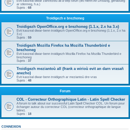
Evit kaozeal diwar zanvezioù all a-bep seurt (lec'hienn An Drouizig, geriaoueg
ar stlenneg, h.a.)
Sujets :
68
Troidigezh e brezhoneg
Troidigezh OpenOffice.org e brezhoneg (1.1.x, 2.x ha 3.x)
Evit kaozeal diwar-benn troidigezh OpenOffice.org e brezhoneg (1.1.x, 2.x ha
3.x)
Sujets :
59
Troidigezh Mozilla Firefox ha Mozilla Thunderbird e
brezhoneg
Evit kaozeal diwar-benn troidigezh Mozilla Firefox ha Mozilla Thunderbird e
brezhoneg
Sujets :
37
Troidigezh meziantoù all (frank a wirioù evit an darn vrasañ
anezho)
Evit kaozeal diwar-benn troidigezh ar meziantoù dre-vras
Sujets :
48
Forum
COL - Correcteur Orthographique Latin - Latin Spell Checker
A forum to talk about our successful Latin Spell Checker COL. Un forum pour
échanger autour du correcteur COL (correcteur orthographique de langue
latine).
Sujets :
18
CONNEXION