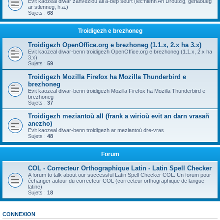
Evit kaozeal diwar zanvezioù all a-bep seurt (lec'hienn An Drouizig, geriaoueg
ar stlenneg, h.a.)
Sujets :
68
Troidigezh e brezhoneg
Troidigezh OpenOffice.org e brezhoneg (1.1.x, 2.x ha 3.x)
Evit kaozeal diwar-benn troidigezh OpenOffice.org e brezhoneg (1.1.x, 2.x ha
3.x)
Sujets :
59
Troidigezh Mozilla Firefox ha Mozilla Thunderbird e
brezhoneg
Evit kaozeal diwar-benn troidigezh Mozilla Firefox ha Mozilla Thunderbird e
brezhoneg
Sujets :
37
Troidigezh meziantoù all (frank a wirioù evit an darn vrasañ
anezho)
Evit kaozeal diwar-benn troidigezh ar meziantoù dre-vras
Sujets :
48
Forum
COL - Correcteur Orthographique Latin - Latin Spell Checker
A forum to talk about our successful Latin Spell Checker COL. Un forum pour
échanger autour du correcteur COL (correcteur orthographique de langue
latine).
Sujets :
18
CONNEXION