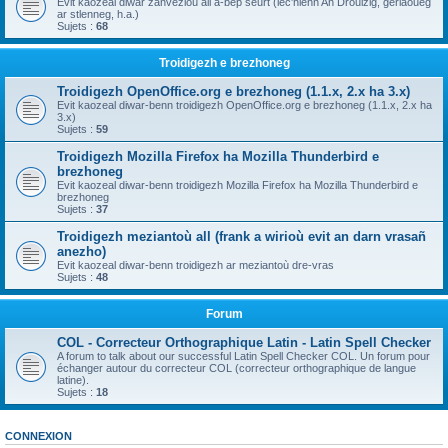
Evit kaozeal diwar zanvezioù all a-bep seurt (lec'hienn An Drouizig, geriaoueg
ar stlenneg, h.a.)
Sujets :
68
Troidigezh e brezhoneg
Troidigezh OpenOffice.org e brezhoneg (1.1.x, 2.x ha 3.x)
Evit kaozeal diwar-benn troidigezh OpenOffice.org e brezhoneg (1.1.x, 2.x ha
3.x)
Sujets :
59
Troidigezh Mozilla Firefox ha Mozilla Thunderbird e
brezhoneg
Evit kaozeal diwar-benn troidigezh Mozilla Firefox ha Mozilla Thunderbird e
brezhoneg
Sujets :
37
Troidigezh meziantoù all (frank a wirioù evit an darn vrasañ
anezho)
Evit kaozeal diwar-benn troidigezh ar meziantoù dre-vras
Sujets :
48
Forum
COL - Correcteur Orthographique Latin - Latin Spell Checker
A forum to talk about our successful Latin Spell Checker COL. Un forum pour
échanger autour du correcteur COL (correcteur orthographique de langue
latine).
Sujets :
18
CONNEXION