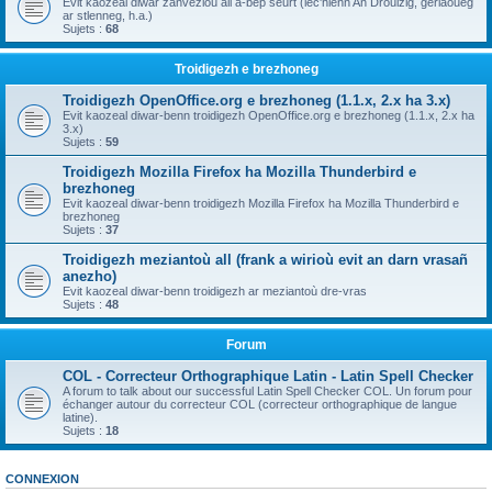
Evit kaozeal diwar zanvezioù all a-bep seurt (lec'hienn An Drouizig, geriaoueg
ar stlenneg, h.a.)
Sujets :
68
Troidigezh e brezhoneg
Troidigezh OpenOffice.org e brezhoneg (1.1.x, 2.x ha 3.x)
Evit kaozeal diwar-benn troidigezh OpenOffice.org e brezhoneg (1.1.x, 2.x ha
3.x)
Sujets :
59
Troidigezh Mozilla Firefox ha Mozilla Thunderbird e
brezhoneg
Evit kaozeal diwar-benn troidigezh Mozilla Firefox ha Mozilla Thunderbird e
brezhoneg
Sujets :
37
Troidigezh meziantoù all (frank a wirioù evit an darn vrasañ
anezho)
Evit kaozeal diwar-benn troidigezh ar meziantoù dre-vras
Sujets :
48
Forum
COL - Correcteur Orthographique Latin - Latin Spell Checker
A forum to talk about our successful Latin Spell Checker COL. Un forum pour
échanger autour du correcteur COL (correcteur orthographique de langue
latine).
Sujets :
18
CONNEXION