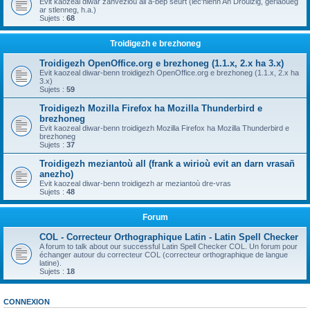
Evit kaozeal diwar zanvezioù all a-bep seurt (lec'hienn An Drouizig, geriaoueg
ar stlenneg, h.a.)
Sujets :
68
Troidigezh e brezhoneg
Troidigezh OpenOffice.org e brezhoneg (1.1.x, 2.x ha 3.x)
Evit kaozeal diwar-benn troidigezh OpenOffice.org e brezhoneg (1.1.x, 2.x ha
3.x)
Sujets :
59
Troidigezh Mozilla Firefox ha Mozilla Thunderbird e
brezhoneg
Evit kaozeal diwar-benn troidigezh Mozilla Firefox ha Mozilla Thunderbird e
brezhoneg
Sujets :
37
Troidigezh meziantoù all (frank a wirioù evit an darn vrasañ
anezho)
Evit kaozeal diwar-benn troidigezh ar meziantoù dre-vras
Sujets :
48
Forum
COL - Correcteur Orthographique Latin - Latin Spell Checker
A forum to talk about our successful Latin Spell Checker COL. Un forum pour
échanger autour du correcteur COL (correcteur orthographique de langue
latine).
Sujets :
18
CONNEXION