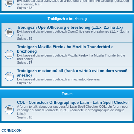
Evit kaozeal diwar zanvezioù all a-bep seurt (lec'hienn An Drouizig, geriaoueg
ar stlenneg, h.a.)
Sujets :
68
Troidigezh e brezhoneg
Troidigezh OpenOffice.org e brezhoneg (1.1.x, 2.x ha 3.x)
Evit kaozeal diwar-benn troidigezh OpenOffice.org e brezhoneg (1.1.x, 2.x ha
3.x)
Sujets :
59
Troidigezh Mozilla Firefox ha Mozilla Thunderbird e
brezhoneg
Evit kaozeal diwar-benn troidigezh Mozilla Firefox ha Mozilla Thunderbird e
brezhoneg
Sujets :
37
Troidigezh meziantoù all (frank a wirioù evit an darn vrasañ
anezho)
Evit kaozeal diwar-benn troidigezh ar meziantoù dre-vras
Sujets :
48
Forum
COL - Correcteur Orthographique Latin - Latin Spell Checker
A forum to talk about our successful Latin Spell Checker COL. Un forum pour
échanger autour du correcteur COL (correcteur orthographique de langue
latine).
Sujets :
18
CONNEXION