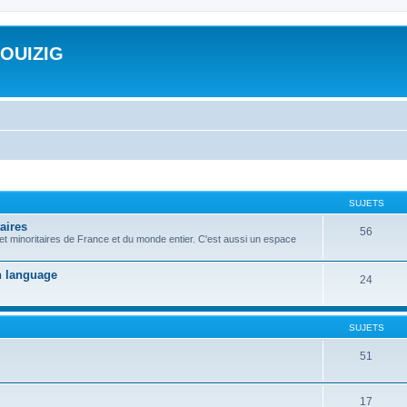
ROUIZIG
SUJETS
aires
56
 et minoritaires de France et du monde entier. C'est aussi un espace
on language
24
SUJETS
51
17