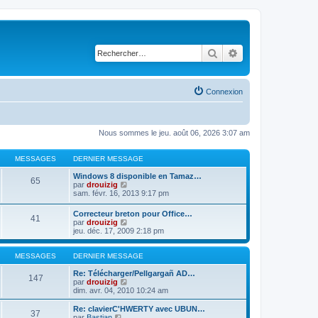
Rechercher
Recherche avancé
Connexion
Nous sommes le jeu. août 06, 2026 3:07 am
MESSAGES
DERNIER MESSAGE
Windows 8 disponible en Tamaz…
65
C
par
drouizig
o
sam. févr. 16, 2013 9:17 pm
n
s
Correcteur breton pour Office…
41
u
C
par
drouizig
l
o
jeu. déc. 17, 2009 2:18 pm
t
n
e
s
r
u
MESSAGES
DERNIER MESSAGE
l
l
e
t
Re: Télécharger/Pellgargañ AD…
147
d
e
C
par
drouizig
e
r
o
dim. avr. 04, 2010 10:24 am
r
l
n
n
e
s
Re: clavierC'HWERTY avec UBUN…
i
37
d
u
C
par
Bastian