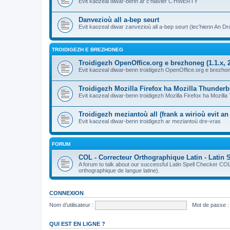
Evit kaozeal diwar-benn ar c'hlavier C'HWERTY
Danvezioù all a-bep seurt
Evit kaozeal diwar zanvezioù all a-bep seurt (lec'hienn An Dro
TROIDIGEZH E BREZHONEG
Troidigezh OpenOffice.org e brezhoneg (1.1.x, 2
Evit kaozeal diwar-benn troidigezh OpenOffice.org e brezhone
Troidigezh Mozilla Firefox ha Mozilla Thunder
Evit kaozeal diwar-benn troidigezh Mozilla Firefox ha Mozill
Troidigezh meziantoù all (frank a wirioù evit a
Evit kaozeal diwar-benn troidigezh ar meziantoù dre-vras
FORUM
COL - Correcteur Orthographique Latin - Latin 
A forum to talk about our successful Latin Spell Checker C
orthographique de langue latine).
CONNEXION
Nom d’utilisateur :
Mot de passe :
QUI EST EN LIGNE ?