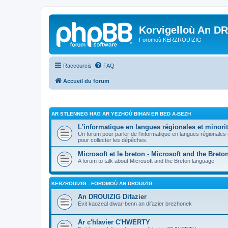
Korvigelloù An D
Foromoù KERZROUIZIG
Raccourcis
FAQ
Accueil du forum
AR STLENNEG HAG AR YEZHOÙ BIHAN ER BED A-BEZH
L'informatique en langues régionales et minorit
Un forum pour parler de l'informatique en langues régionales
pour collecter les dépêches.
Microsoft et le breton - Microsoft and the Bret
A forum to talk about Microsoft and the Breton language
KERZROUIZIG - FOROMOÙ AN DROUIZIG
An DROUIZIG Difazier
Evit kaozeal diwar-benn an difazier brezhonek
Ar c'hlavier C'HWERTY