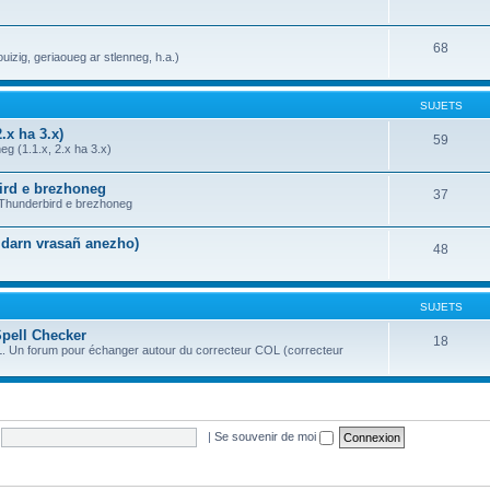
68
uizig, geriaoueg ar stlenneg, h.a.)
SUJETS
.x ha 3.x)
59
g (1.1.x, 2.x ha 3.x)
bird e brezhoneg
37
a Thunderbird e brezhoneg
n darn vrasañ anezho)
48
SUJETS
Spell Checker
18
OL. Un forum pour échanger autour du correcteur COL (correcteur
|
Se souvenir de moi