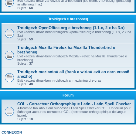
Evit kaozeal diwar zanvezioù all a-bep seurt (lec'hienn An Drouizig, geriaoueg
ar stlenneg, h.a.)
Sujets :
68
Troidigezh e brezhoneg
Troidigezh OpenOffice.org e brezhoneg (1.1.x, 2.x ha 3.x)
Evit kaozeal diwar-benn troidigezh OpenOffice.org e brezhoneg (1.1.x, 2.x ha
3.x)
Sujets :
59
Troidigezh Mozilla Firefox ha Mozilla Thunderbird e
brezhoneg
Evit kaozeal diwar-benn troidigezh Mozilla Firefox ha Mozilla Thunderbird e
brezhoneg
Sujets :
37
Troidigezh meziantoù all (frank a wirioù evit an darn vrasañ
anezho)
Evit kaozeal diwar-benn troidigezh ar meziantoù dre-vras
Sujets :
48
Forum
COL - Correcteur Orthographique Latin - Latin Spell Checker
A forum to talk about our successful Latin Spell Checker COL. Un forum pour
échanger autour du correcteur COL (correcteur orthographique de langue
latine).
Sujets :
18
CONNEXION