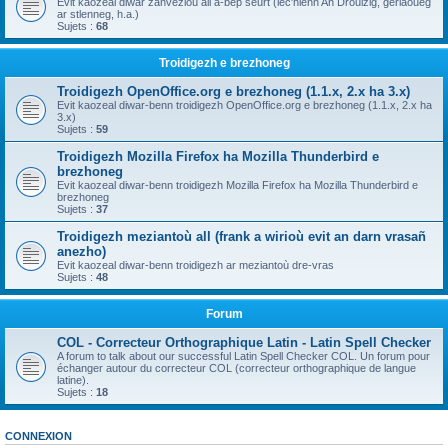
Evit kaozeal diwar zanvezioù all a-bep seurt (lec'hienn An Drouizig, geriaoueg
ar stlenneg, h.a.)
Sujets :
68
Troidigezh e brezhoneg
Troidigezh OpenOffice.org e brezhoneg (1.1.x, 2.x ha 3.x)
Evit kaozeal diwar-benn troidigezh OpenOffice.org e brezhoneg (1.1.x, 2.x ha
3.x)
Sujets :
59
Troidigezh Mozilla Firefox ha Mozilla Thunderbird e
brezhoneg
Evit kaozeal diwar-benn troidigezh Mozilla Firefox ha Mozilla Thunderbird e
brezhoneg
Sujets :
37
Troidigezh meziantoù all (frank a wirioù evit an darn vrasañ
anezho)
Evit kaozeal diwar-benn troidigezh ar meziantoù dre-vras
Sujets :
48
Forum
COL - Correcteur Orthographique Latin - Latin Spell Checker
A forum to talk about our successful Latin Spell Checker COL. Un forum pour
échanger autour du correcteur COL (correcteur orthographique de langue
latine).
Sujets :
18
CONNEXION