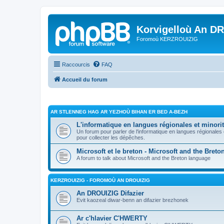
Korvigelloù An D
Foromoù KERZROUIZIG
Raccourcis
FAQ
Accueil du forum
AR STLENNEG HAG AR YEZHOÙ BIHAN ER BED A-BEZH
L'informatique en langues régionales et minorit
Un forum pour parler de l'informatique en langues régionales
pour collecter les dépêches.
Microsoft et le breton - Microsoft and the Bret
A forum to talk about Microsoft and the Breton language
KERZROUIZIG - FOROMOÙ AN DROUIZIG
An DROUIZIG Difazier
Evit kaozeal diwar-benn an difazier brezhonek
Ar c'hlavier C'HWERTY