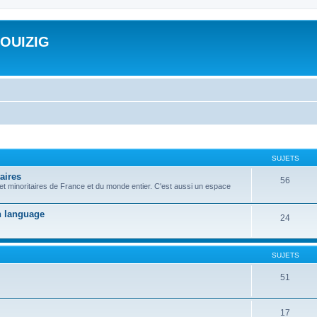
ROUIZIG
SUJETS
aires
56
 et minoritaires de France et du monde entier. C'est aussi un espace
on language
24
SUJETS
51
17