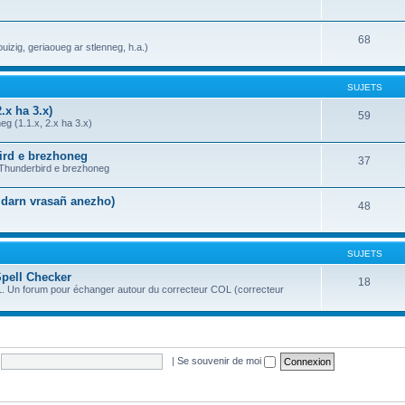
68
uizig, geriaoueg ar stlenneg, h.a.)
SUJETS
.x ha 3.x)
59
g (1.1.x, 2.x ha 3.x)
bird e brezhoneg
37
a Thunderbird e brezhoneg
n darn vrasañ anezho)
48
SUJETS
Spell Checker
18
OL. Un forum pour échanger autour du correcteur COL (correcteur
|
Se souvenir de moi