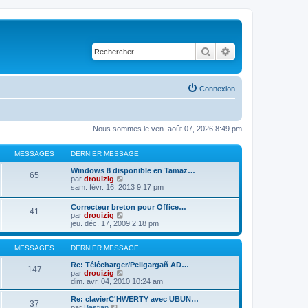
Rechercher
Recherche avancé
Connexion
Nous sommes le ven. août 07, 2026 8:49 pm
MESSAGES
DERNIER MESSAGE
Windows 8 disponible en Tamaz…
65
C
par
drouizig
o
sam. févr. 16, 2013 9:17 pm
n
s
Correcteur breton pour Office…
41
u
C
par
drouizig
l
o
jeu. déc. 17, 2009 2:18 pm
t
n
e
s
r
u
MESSAGES
DERNIER MESSAGE
l
l
e
t
Re: Télécharger/Pellgargañ AD…
147
d
e
C
par
drouizig
e
r
o
dim. avr. 04, 2010 10:24 am
r
l
n
n
e
s
Re: clavierC'HWERTY avec UBUN…
i
37
d
u
C
par
Bastian