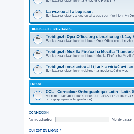
Evit kaozeal diwar-benn ar c'hlavier C'HWERTY
Danvezioù all a-bep seurt
Evit kaozeal diwar zanvezioù all a-bep seurt (lec'hienn An Dro
TROIDIGEZH E BREZHONEG
Troidigezh OpenOffice.org e brezhoneg (1.1.x, 2
Evit kaozeal diwar-benn troidigezh OpenOffice.org e brezhone
Troidigezh Mozilla Firefox ha Mozilla Thunder
Evit kaozeal diwar-benn troidigezh Mozilla Firefox ha Mozill
Troidigezh meziantoù all (frank a wirioù evit a
Evit kaozeal diwar-benn troidigezh ar meziantoù dre-vras
FORUM
COL - Correcteur Orthographique Latin - Latin 
A forum to talk about our successful Latin Spell Checker C
orthographique de langue latine).
CONNEXION
Nom d’utilisateur :
Mot de passe :
QUI EST EN LIGNE ?