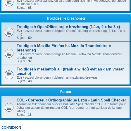
Evit kaozeal diwar zanvezioù all a-bep seurt (lec'hienn An Drouizig, geriaoueg
ar stlenneg, h.a.)
Sujets :
68
Troidigezh e brezhoneg
Troidigezh OpenOffice.org e brezhoneg (1.1.x, 2.x ha 3.x)
Evit kaozeal diwar-benn troidigezh OpenOffice.org e brezhoneg (1.1.x, 2.x ha
3.x)
Sujets :
59
Troidigezh Mozilla Firefox ha Mozilla Thunderbird e
brezhoneg
Evit kaozeal diwar-benn troidigezh Mozilla Firefox ha Mozilla Thunderbird e
brezhoneg
Sujets :
37
Troidigezh meziantoù all (frank a wirioù evit an darn vrasañ
anezho)
Evit kaozeal diwar-benn troidigezh ar meziantoù dre-vras
Sujets :
48
Forum
COL - Correcteur Orthographique Latin - Latin Spell Checker
A forum to talk about our successful Latin Spell Checker COL. Un forum pour
échanger autour du correcteur COL (correcteur orthographique de langue
latine).
Sujets :
18
CONNEXION