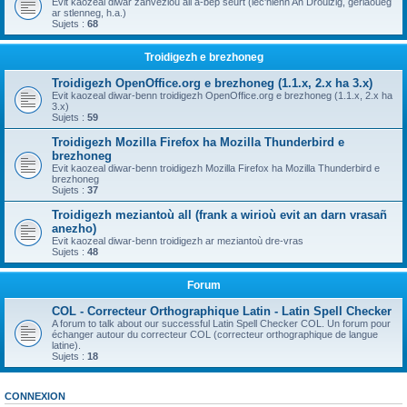
Evit kaozeal diwar zanvezioù all a-bep seurt (lec'hienn An Drouizig, geriaoueg
ar stlenneg, h.a.)
Sujets :
68
Troidigezh e brezhoneg
Troidigezh OpenOffice.org e brezhoneg (1.1.x, 2.x ha 3.x)
Evit kaozeal diwar-benn troidigezh OpenOffice.org e brezhoneg (1.1.x, 2.x ha
3.x)
Sujets :
59
Troidigezh Mozilla Firefox ha Mozilla Thunderbird e
brezhoneg
Evit kaozeal diwar-benn troidigezh Mozilla Firefox ha Mozilla Thunderbird e
brezhoneg
Sujets :
37
Troidigezh meziantoù all (frank a wirioù evit an darn vrasañ
anezho)
Evit kaozeal diwar-benn troidigezh ar meziantoù dre-vras
Sujets :
48
Forum
COL - Correcteur Orthographique Latin - Latin Spell Checker
A forum to talk about our successful Latin Spell Checker COL. Un forum pour
échanger autour du correcteur COL (correcteur orthographique de langue
latine).
Sujets :
18
CONNEXION