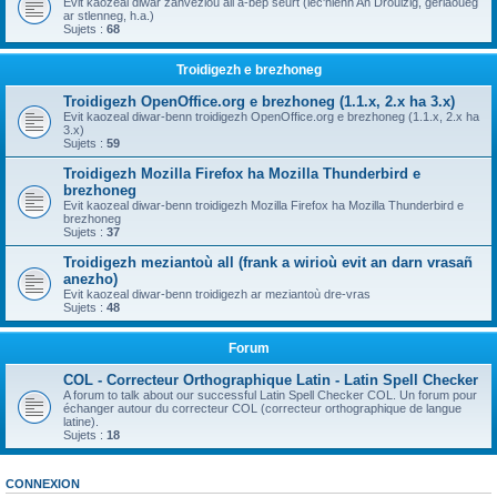
Evit kaozeal diwar zanvezioù all a-bep seurt (lec'hienn An Drouizig, geriaoueg
ar stlenneg, h.a.)
Sujets :
68
Troidigezh e brezhoneg
Troidigezh OpenOffice.org e brezhoneg (1.1.x, 2.x ha 3.x)
Evit kaozeal diwar-benn troidigezh OpenOffice.org e brezhoneg (1.1.x, 2.x ha
3.x)
Sujets :
59
Troidigezh Mozilla Firefox ha Mozilla Thunderbird e
brezhoneg
Evit kaozeal diwar-benn troidigezh Mozilla Firefox ha Mozilla Thunderbird e
brezhoneg
Sujets :
37
Troidigezh meziantoù all (frank a wirioù evit an darn vrasañ
anezho)
Evit kaozeal diwar-benn troidigezh ar meziantoù dre-vras
Sujets :
48
Forum
COL - Correcteur Orthographique Latin - Latin Spell Checker
A forum to talk about our successful Latin Spell Checker COL. Un forum pour
échanger autour du correcteur COL (correcteur orthographique de langue
latine).
Sujets :
18
CONNEXION