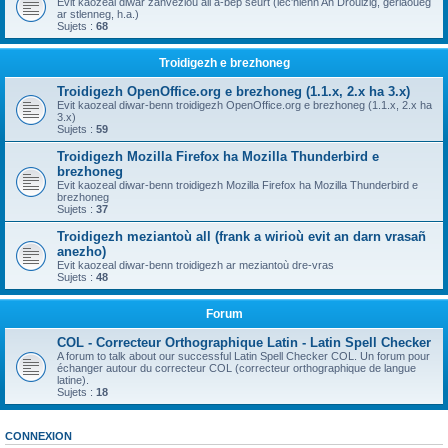
Evit kaozeal diwar zanvezioù all a-bep seurt (lec'hienn An Drouizig, geriaoueg
ar stlenneg, h.a.)
Sujets :
68
Troidigezh e brezhoneg
Troidigezh OpenOffice.org e brezhoneg (1.1.x, 2.x ha 3.x)
Evit kaozeal diwar-benn troidigezh OpenOffice.org e brezhoneg (1.1.x, 2.x ha
3.x)
Sujets :
59
Troidigezh Mozilla Firefox ha Mozilla Thunderbird e
brezhoneg
Evit kaozeal diwar-benn troidigezh Mozilla Firefox ha Mozilla Thunderbird e
brezhoneg
Sujets :
37
Troidigezh meziantoù all (frank a wirioù evit an darn vrasañ
anezho)
Evit kaozeal diwar-benn troidigezh ar meziantoù dre-vras
Sujets :
48
Forum
COL - Correcteur Orthographique Latin - Latin Spell Checker
A forum to talk about our successful Latin Spell Checker COL. Un forum pour
échanger autour du correcteur COL (correcteur orthographique de langue
latine).
Sujets :
18
CONNEXION