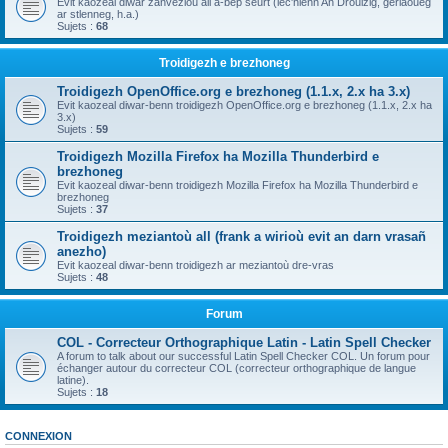
Evit kaozeal diwar zanvezioù all a-bep seurt (lec'hienn An Drouizig, geriaoueg
ar stlenneg, h.a.)
Sujets :
68
Troidigezh e brezhoneg
Troidigezh OpenOffice.org e brezhoneg (1.1.x, 2.x ha 3.x)
Evit kaozeal diwar-benn troidigezh OpenOffice.org e brezhoneg (1.1.x, 2.x ha
3.x)
Sujets :
59
Troidigezh Mozilla Firefox ha Mozilla Thunderbird e
brezhoneg
Evit kaozeal diwar-benn troidigezh Mozilla Firefox ha Mozilla Thunderbird e
brezhoneg
Sujets :
37
Troidigezh meziantoù all (frank a wirioù evit an darn vrasañ
anezho)
Evit kaozeal diwar-benn troidigezh ar meziantoù dre-vras
Sujets :
48
Forum
COL - Correcteur Orthographique Latin - Latin Spell Checker
A forum to talk about our successful Latin Spell Checker COL. Un forum pour
échanger autour du correcteur COL (correcteur orthographique de langue
latine).
Sujets :
18
CONNEXION