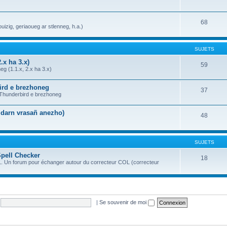
68
uizig, geriaoueg ar stlenneg, h.a.)
SUJETS
.x ha 3.x)
59
g (1.1.x, 2.x ha 3.x)
bird e brezhoneg
37
a Thunderbird e brezhoneg
n darn vrasañ anezho)
48
SUJETS
Spell Checker
18
OL. Un forum pour échanger autour du correcteur COL (correcteur
|
Se souvenir de moi