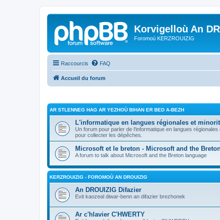
Korvigelloù An D
Foromoù KERZROUIZIG
Raccourcis
FAQ
Accueil du forum
AR STLENNEG HAG AR YEZHOÙ BIHAN ER BED A-BEZH
L'informatique en langues régionales et minorit
Un forum pour parler de l'informatique en langues régionales
pour collecter les dépêches.
Microsoft et le breton - Microsoft and the Bret
A forum to talk about Microsoft and the Breton language
KERZROUIZIG - FOROMOÙ AN DROUIZIG
An DROUIZIG Difazier
Evit kaozeal diwar-benn an difazier brezhonek
Ar c'hlavier C'HWERTY