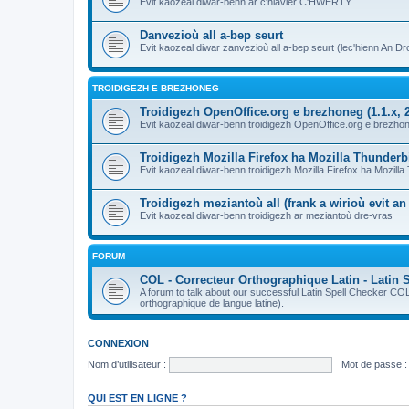
Evit kaozeal diwar-benn ar c'hlavier C'HWERTY
Danvezioù all a-bep seurt
Evit kaozeal diwar zanvezioù all a-bep seurt (lec'hienn An Dro
TROIDIGEZH E BREZHONEG
Troidigezh OpenOffice.org e brezhoneg (1.1.x, 2
Evit kaozeal diwar-benn troidigezh OpenOffice.org e brezhone
Troidigezh Mozilla Firefox ha Mozilla Thunder
Evit kaozeal diwar-benn troidigezh Mozilla Firefox ha Mozill
Troidigezh meziantoù all (frank a wirioù evit a
Evit kaozeal diwar-benn troidigezh ar meziantoù dre-vras
FORUM
COL - Correcteur Orthographique Latin - Latin 
A forum to talk about our successful Latin Spell Checker C
orthographique de langue latine).
CONNEXION
Nom d’utilisateur :
Mot de passe :
QUI EST EN LIGNE ?