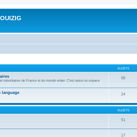
ROUIZIG
SUJETS
aires
56
 et minoritaires de France et du monde entier. C'est aussi un espace
on language
24
SUJETS
51
17