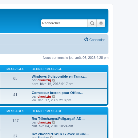
Rechercher
Recherche avancé
Connexion
Nous sommes le jeu. août 06, 2026 4:28 pm
MESSAGES
DERNIER MESSAGE
Windows 8 disponible en Tamaz…
65
C
par
drouizig
o
sam. févr. 16, 2013 9:17 pm
n
s
Correcteur breton pour Office…
41
u
C
par
drouizig
l
o
jeu. déc. 17, 2009 2:18 pm
t
n
e
s
r
u
MESSAGES
DERNIER MESSAGE
l
l
e
t
Re: Télécharger/Pellgargañ AD…
147
d
e
C
par
drouizig
e
r
o
dim. avr. 04, 2010 10:24 am
r
l
n
n
e
s
Re: clavierC'HWERTY avec UBUN…
i
37
d
u
C
par
Bastian