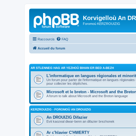
Korvigelloù An D
Foromoù KERZROUIZIG
Raccourcis
FAQ
Accueil du forum
AR STLENNEG HAG AR YEZHOÙ BIHAN ER BED A-BEZH
L'informatique en langues régionales et minorit
Un forum pour parler de l'informatique en langues régionales
pour collecter les dépêches.
Microsoft et le breton - Microsoft and the Bret
A forum to talk about Microsoft and the Breton language
KERZROUIZIG - FOROMOÙ AN DROUIZIG
An DROUIZIG Difazier
Evit kaozeal diwar-benn an difazier brezhonek
Ar c'hlavier C'HWERTY