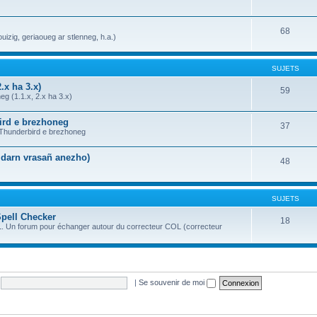
68
uizig, geriaoueg ar stlenneg, h.a.)
SUJETS
.x ha 3.x)
59
g (1.1.x, 2.x ha 3.x)
bird e brezhoneg
37
a Thunderbird e brezhoneg
n darn vrasañ anezho)
48
SUJETS
Spell Checker
18
OL. Un forum pour échanger autour du correcteur COL (correcteur
|
Se souvenir de moi