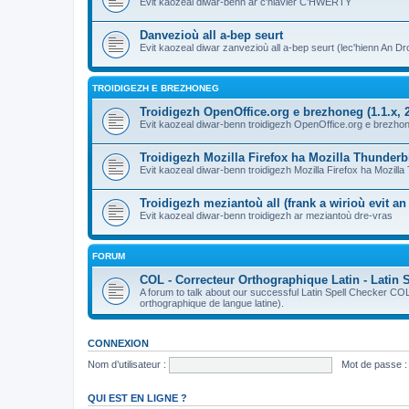
Evit kaozeal diwar-benn ar c'hlavier C'HWERTY
Danvezioù all a-bep seurt
Evit kaozeal diwar zanvezioù all a-bep seurt (lec'hienn An Dro
TROIDIGEZH E BREZHONEG
Troidigezh OpenOffice.org e brezhoneg (1.1.x, 2
Evit kaozeal diwar-benn troidigezh OpenOffice.org e brezhone
Troidigezh Mozilla Firefox ha Mozilla Thunder
Evit kaozeal diwar-benn troidigezh Mozilla Firefox ha Mozill
Troidigezh meziantoù all (frank a wirioù evit a
Evit kaozeal diwar-benn troidigezh ar meziantoù dre-vras
FORUM
COL - Correcteur Orthographique Latin - Latin 
A forum to talk about our successful Latin Spell Checker C
orthographique de langue latine).
CONNEXION
Nom d’utilisateur :
Mot de passe :
QUI EST EN LIGNE ?