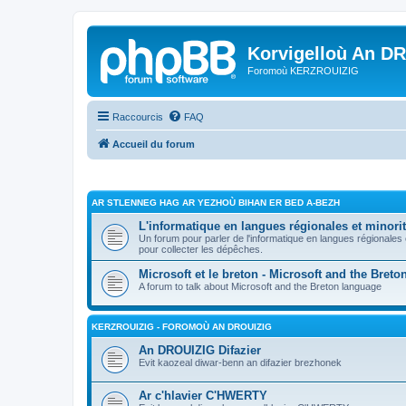
Korvigelloù An D
Foromoù KERZROUIZIG
Raccourcis
FAQ
Accueil du forum
AR STLENNEG HAG AR YEZHOÙ BIHAN ER BED A-BEZH
L'informatique en langues régionales et minorit
Un forum pour parler de l'informatique en langues régionales
pour collecter les dépêches.
Microsoft et le breton - Microsoft and the Bret
A forum to talk about Microsoft and the Breton language
KERZROUIZIG - FOROMOÙ AN DROUIZIG
An DROUIZIG Difazier
Evit kaozeal diwar-benn an difazier brezhonek
Ar c'hlavier C'HWERTY