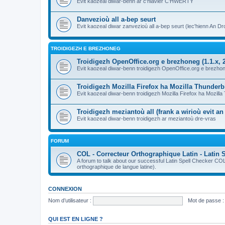
Evit kaozeal diwar-benn ar c'hlavier C'HWERTY
Danvezioù all a-bep seurt
Evit kaozeal diwar zanvezioù all a-bep seurt (lec'hienn An Dro
TROIDIGEZH E BREZHONEG
Troidigezh OpenOffice.org e brezhoneg (1.1.x, 2
Evit kaozeal diwar-benn troidigezh OpenOffice.org e brezhone
Troidigezh Mozilla Firefox ha Mozilla Thunder
Evit kaozeal diwar-benn troidigezh Mozilla Firefox ha Mozill
Troidigezh meziantoù all (frank a wirioù evit a
Evit kaozeal diwar-benn troidigezh ar meziantoù dre-vras
FORUM
COL - Correcteur Orthographique Latin - Latin 
A forum to talk about our successful Latin Spell Checker C
orthographique de langue latine).
CONNEXION
Nom d’utilisateur :
Mot de passe :
QUI EST EN LIGNE ?