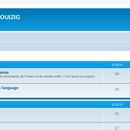
ROUIZIG
SUJETS
aires
56
 et minoritaires de France et du monde entier. C'est aussi un espace
on language
24
SUJETS
51
17