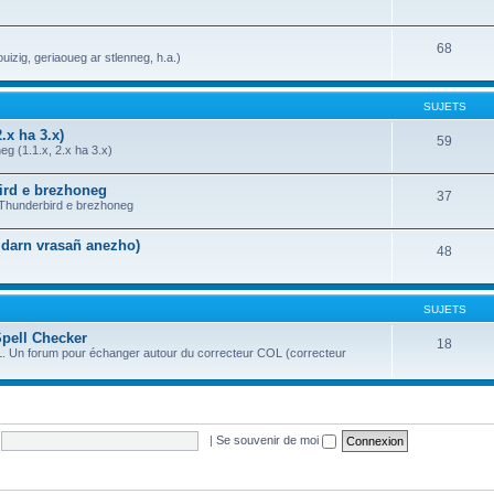
68
uizig, geriaoueg ar stlenneg, h.a.)
SUJETS
.x ha 3.x)
59
g (1.1.x, 2.x ha 3.x)
bird e brezhoneg
37
a Thunderbird e brezhoneg
n darn vrasañ anezho)
48
SUJETS
Spell Checker
18
OL. Un forum pour échanger autour du correcteur COL (correcteur
|
Se souvenir de moi