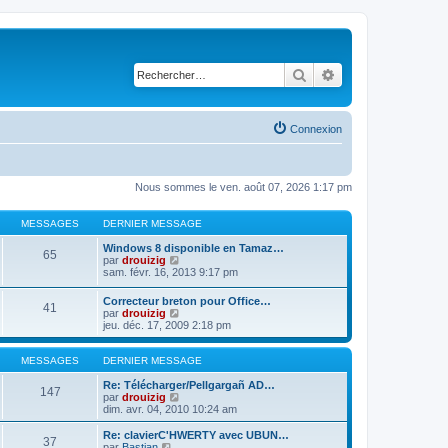
Rechercher
Recherche avancé
Connexion
Nous sommes le ven. août 07, 2026 1:17 pm
MESSAGES
DERNIER MESSAGE
Windows 8 disponible en Tamaz…
65
C
par
drouizig
o
sam. févr. 16, 2013 9:17 pm
n
s
Correcteur breton pour Office…
41
u
C
par
drouizig
l
o
jeu. déc. 17, 2009 2:18 pm
t
n
e
s
r
u
MESSAGES
DERNIER MESSAGE
l
l
e
t
Re: Télécharger/Pellgargañ AD…
147
d
e
C
par
drouizig
e
r
o
dim. avr. 04, 2010 10:24 am
r
l
n
n
e
s
Re: clavierC'HWERTY avec UBUN…
i
37
d
u
C
par
Bastian