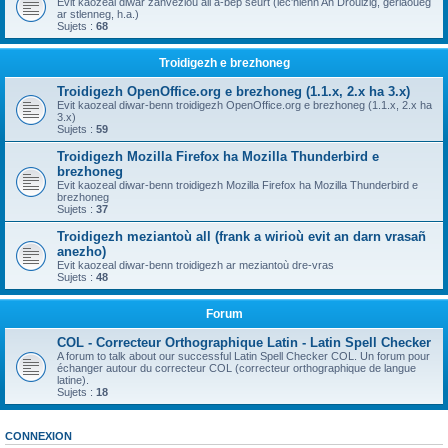
Evit kaozeal diwar zanvezioù all a-bep seurt (lec'hienn An Drouizig, geriaoueg
ar stlenneg, h.a.)
Sujets :
68
Troidigezh e brezhoneg
Troidigezh OpenOffice.org e brezhoneg (1.1.x, 2.x ha 3.x)
Evit kaozeal diwar-benn troidigezh OpenOffice.org e brezhoneg (1.1.x, 2.x ha
3.x)
Sujets :
59
Troidigezh Mozilla Firefox ha Mozilla Thunderbird e
brezhoneg
Evit kaozeal diwar-benn troidigezh Mozilla Firefox ha Mozilla Thunderbird e
brezhoneg
Sujets :
37
Troidigezh meziantoù all (frank a wirioù evit an darn vrasañ
anezho)
Evit kaozeal diwar-benn troidigezh ar meziantoù dre-vras
Sujets :
48
Forum
COL - Correcteur Orthographique Latin - Latin Spell Checker
A forum to talk about our successful Latin Spell Checker COL. Un forum pour
échanger autour du correcteur COL (correcteur orthographique de langue
latine).
Sujets :
18
CONNEXION