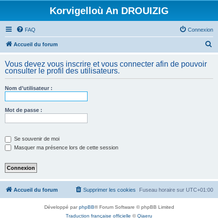
Korvigelloù An DROUIZIG
FAQ
Connexion
R
Accueil du forum
e
Vous devez vous inscrire et vous connecter afin de pouvoir
c
consulter le profil des utilisateurs.
h
Nom d’utilisateur :
e
r
Mot de passe :
c
h
e
Se souvenir de moi
Masquer ma présence lors de cette session
r
Accueil du forum
Supprimer les cookies
Fuseau horaire sur
UTC+01:00
Développé par
phpBB
® Forum Software © phpBB Limited
Traduction française officielle
©
Qiaeru