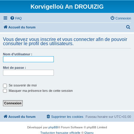
Korvigelloù An DROUIZIG
FAQ
Connexion
R
Accueil du forum
e
Vous devez vous inscrire et vous connecter afin de pouvoir
c
consulter le profil des utilisateurs.
h
Nom d’utilisateur :
e
r
Mot de passe :
c
h
e
Se souvenir de moi
Masquer ma présence lors de cette session
r
Accueil du forum
Supprimer les cookies
Fuseau horaire sur
UTC+01:00
Développé par
phpBB
® Forum Software © phpBB Limited
Traduction française officielle
©
Qiaeru