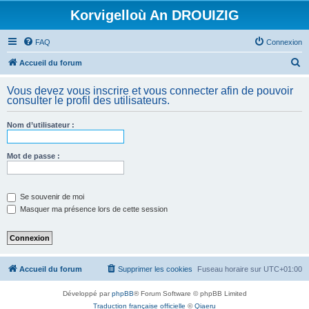
Korvigelloù An DROUIZIG
FAQ
Connexion
R
Accueil du forum
e
Vous devez vous inscrire et vous connecter afin de pouvoir
c
consulter le profil des utilisateurs.
h
Nom d’utilisateur :
e
r
Mot de passe :
c
h
e
Se souvenir de moi
Masquer ma présence lors de cette session
r
Accueil du forum
Supprimer les cookies
Fuseau horaire sur
UTC+01:00
Développé par
phpBB
® Forum Software © phpBB Limited
Traduction française officielle
©
Qiaeru