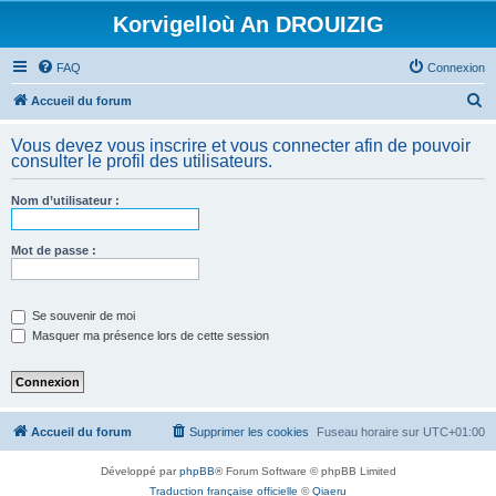
Korvigelloù An DROUIZIG
FAQ
Connexion
R
Accueil du forum
e
Vous devez vous inscrire et vous connecter afin de pouvoir
c
consulter le profil des utilisateurs.
h
Nom d’utilisateur :
e
r
Mot de passe :
c
h
e
Se souvenir de moi
Masquer ma présence lors de cette session
r
Accueil du forum
Supprimer les cookies
Fuseau horaire sur
UTC+01:00
Développé par
phpBB
® Forum Software © phpBB Limited
Traduction française officielle
©
Qiaeru