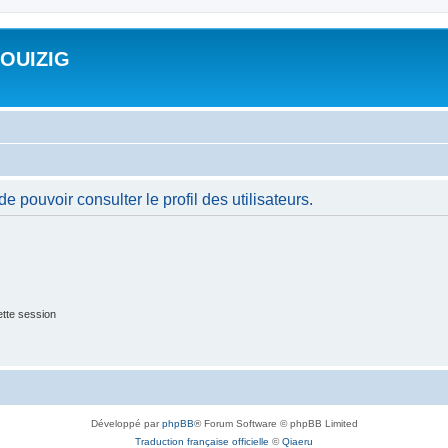
ROUIZIG
 pouvoir consulter le profil des utilisateurs.
tte session
Développé par
phpBB
® Forum Software © phpBB Limited
Traduction française officielle
©
Qiaeru