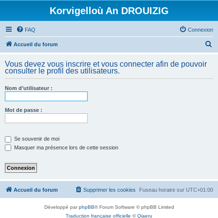
Korvigelloù An DROUIZIG
FAQ
Connexion
R
Accueil du forum
e
Vous devez vous inscrire et vous connecter afin de pouvoir
c
consulter le profil des utilisateurs.
h
Nom d’utilisateur :
e
r
Mot de passe :
c
h
e
Se souvenir de moi
Masquer ma présence lors de cette session
r
Accueil du forum
Supprimer les cookies
Fuseau horaire sur
UTC+01:00
Développé par
phpBB
® Forum Software © phpBB Limited
Traduction française officielle
©
Qiaeru