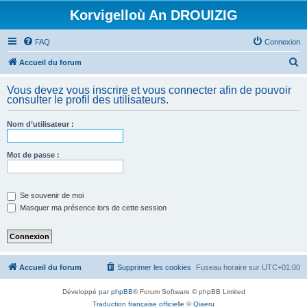
Korvigelloù An DROUIZIG
FAQ
Connexion
R
Accueil du forum
e
Vous devez vous inscrire et vous connecter afin de pouvoir
c
consulter le profil des utilisateurs.
h
Nom d’utilisateur :
e
r
Mot de passe :
c
h
e
Se souvenir de moi
Masquer ma présence lors de cette session
r
Accueil du forum
Supprimer les cookies
Fuseau horaire sur
UTC+01:00
Développé par
phpBB
® Forum Software © phpBB Limited
Traduction française officielle
©
Qiaeru