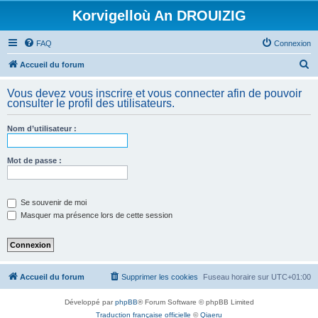
Korvigelloù An DROUIZIG
FAQ
Connexion
R
Accueil du forum
e
Vous devez vous inscrire et vous connecter afin de pouvoir
c
consulter le profil des utilisateurs.
h
Nom d’utilisateur :
e
r
Mot de passe :
c
h
e
Se souvenir de moi
Masquer ma présence lors de cette session
r
Accueil du forum
Supprimer les cookies
Fuseau horaire sur
UTC+01:00
Développé par
phpBB
® Forum Software © phpBB Limited
Traduction française officielle
©
Qiaeru