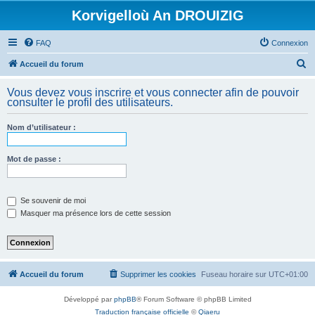
Korvigelloù An DROUIZIG
FAQ
Connexion
R
Accueil du forum
e
Vous devez vous inscrire et vous connecter afin de pouvoir
c
consulter le profil des utilisateurs.
h
Nom d’utilisateur :
e
r
Mot de passe :
c
h
e
Se souvenir de moi
Masquer ma présence lors de cette session
r
Accueil du forum
Supprimer les cookies
Fuseau horaire sur
UTC+01:00
Développé par
phpBB
® Forum Software © phpBB Limited
Traduction française officielle
©
Qiaeru