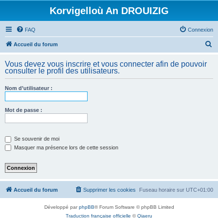
Korvigelloù An DROUIZIG
FAQ
Connexion
R
Accueil du forum
e
Vous devez vous inscrire et vous connecter afin de pouvoir
c
consulter le profil des utilisateurs.
h
Nom d’utilisateur :
e
r
Mot de passe :
c
h
e
Se souvenir de moi
Masquer ma présence lors de cette session
r
Accueil du forum
Supprimer les cookies
Fuseau horaire sur
UTC+01:00
Développé par
phpBB
® Forum Software © phpBB Limited
Traduction française officielle
©
Qiaeru