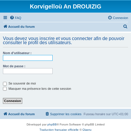
Korvigelloù An DROUIZIG
FAQ
Connexion
R
Accueil du forum
e
Vous devez vous inscrire et vous connecter afin de pouvoir
c
consulter le profil des utilisateurs.
h
Nom d’utilisateur :
e
r
Mot de passe :
c
h
e
Se souvenir de moi
Masquer ma présence lors de cette session
r
Accueil du forum
Supprimer les cookies
Fuseau horaire sur
UTC+01:00
Développé par
phpBB
® Forum Software © phpBB Limited
Traduction française officielle
©
Qiaeru