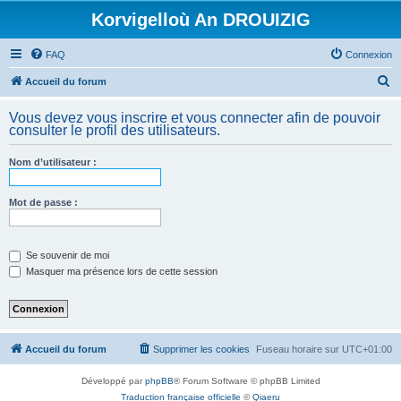
Korvigelloù An DROUIZIG
FAQ
Connexion
R
Accueil du forum
e
Vous devez vous inscrire et vous connecter afin de pouvoir
c
consulter le profil des utilisateurs.
h
Nom d’utilisateur :
e
r
Mot de passe :
c
h
e
Se souvenir de moi
Masquer ma présence lors de cette session
r
Accueil du forum
Supprimer les cookies
Fuseau horaire sur
UTC+01:00
Développé par
phpBB
® Forum Software © phpBB Limited
Traduction française officielle
©
Qiaeru