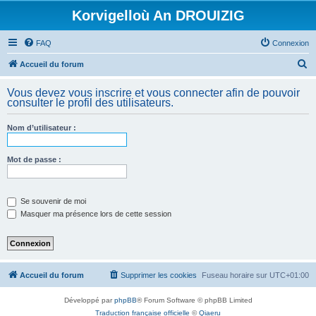
Korvigelloù An DROUIZIG
FAQ
Connexion
R
Accueil du forum
e
Vous devez vous inscrire et vous connecter afin de pouvoir
c
consulter le profil des utilisateurs.
h
Nom d’utilisateur :
e
r
Mot de passe :
c
h
e
Se souvenir de moi
Masquer ma présence lors de cette session
r
Accueil du forum
Supprimer les cookies
Fuseau horaire sur
UTC+01:00
Développé par
phpBB
® Forum Software © phpBB Limited
Traduction française officielle
©
Qiaeru