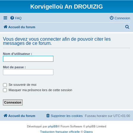
Korvigelloù An DROUIZIG
FAQ
Connexion
R
Accueil du forum
e
Vous devez vous connecter afin de pouvoir citer les
c
messages de ce forum.
h
Nom d’utilisateur :
e
r
Mot de passe :
c
h
e
Se souvenir de moi
Masquer ma présence lors de cette session
r
Accueil du forum
Supprimer les cookies
Fuseau horaire sur
UTC+01:00
Développé par
phpBB
® Forum Software © phpBB Limited
Traduction française officielle
©
Qiaeru